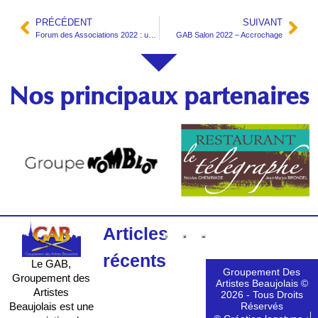
PRÉCÉDENT
SUIVANT
Forum des Associations 2022 : une belle journée
GAB Salon 2022 – Accrochage
Nos principaux partenaires
Articles
récents
Le GAB,
Groupement Des
Groupement des
Artistes Beaujolais ©
Artistes
2026 - Tous Droits
Réservés
Beaujolais est une