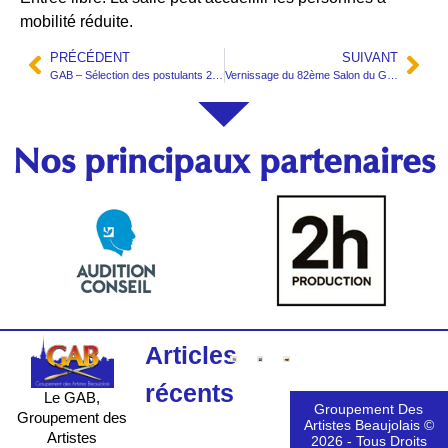
mobilité réduite.
PRÉCÉDENT
SUIVANT
GAB – Sélection des postulants 2023
Vernissage du 82ème Salon du GAB – 2023
Nos principaux partenaires
Articles
récents
Le GAB,
Groupement Des
Groupement des
Artistes Beaujolais ©
Artistes
2026 - Tous Droits